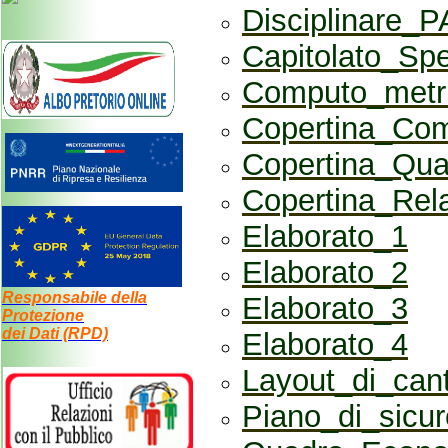
Disciplinar
Capitolato_Sp
Computo_metri
Copertina_Com
Copertina_Qu
Copertina_Rel
Elaborato_1
Elaborato_2
Responsabile della
Elaborato_3
Protezione
dei Dati (RPD)
Elaborato_4
Layout_di_can
Piano_di_sicu