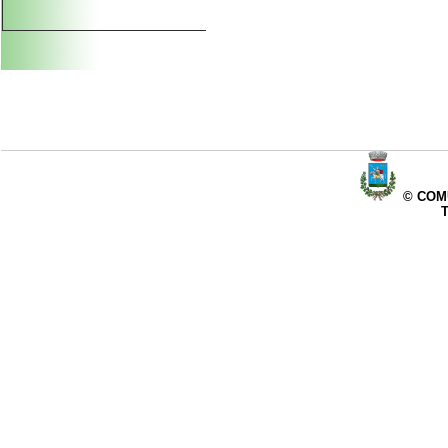
© COMU
T