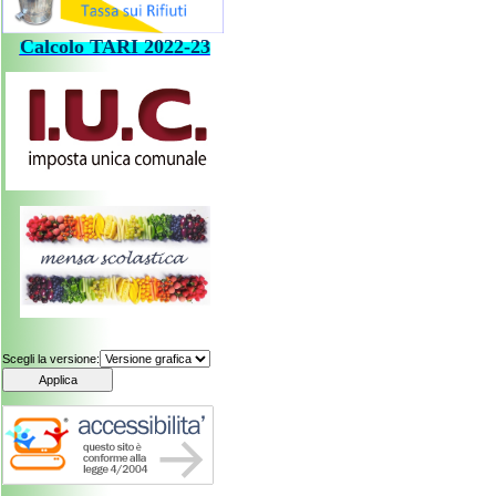
Calcolo
TARI
202
2-23
Scegli la versione: