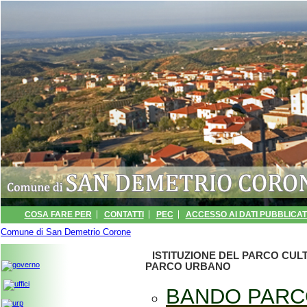
COSA FARE PER
CONTATTI
PEC
ACCESSO AI DATI PUBBLICATI
Comune di San Demetrio Corone
INFORMATIVA
ARCHIVIO EVENTI
» ISTITUZIONE DEL PARCO CULTURALE
PORTALE TRASPARENZA -
ISTITUZIONE DEL PARCO CUL
PARCO URBANO
BANDO PARC