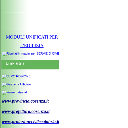
MODULI UNIFICATI PER
L'EDILIZIA
Link utili
www.provincia.cosenza.it
www.prefettura.cosenza.it
www.protezionecivilecalabria.it