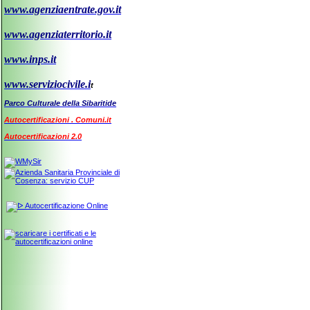
www.agenziaentrate.gov.it
www.agenziaterritorio.it
www.inps.it
www.serviziocivile.i
t
Parco Culturale della Sibaritide
Autocertificazioni . Comuni.it
Autocertificazioni 2.0