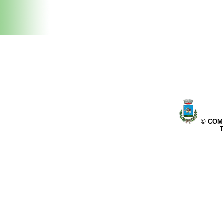
© COMU
T