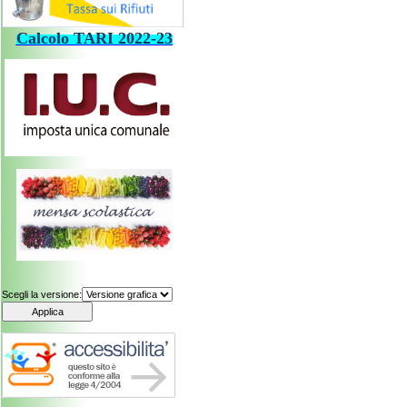
Calcolo
TARI
202
2-23
Scegli la versione: