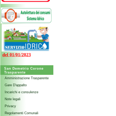
del 01/01/2023
San Demetrio Corone
Trasparente
Amministrazione Trasparente
Gare D'appalto
Incarichi e consulenze
Note legali
Privacy
Regolamenti Comunali