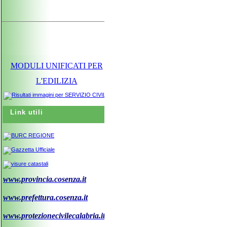
MODULI UNIFICATI PER
L'EDILIZIA
Link utili
www.provincia.cosenza.it
www.prefettura.cosenza.it
www.protezionecivilecalabria.it