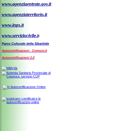
www.agenziaentrate.gov.it
www.agenziaterritorio.it
www.inps.it
www.serviziocivile.i
t
Parco Culturale della Sibaritide
Autocertificazioni . Comuni.it
Autocertificazioni 2.0