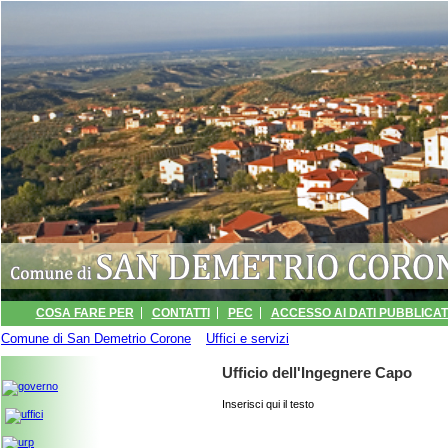
COSA FARE PER
CONTATTI
PEC
ACCESSO AI DATI PUBBLICATI
Comune di San Demetrio Corone
INFORMATIVA
ARCHIVIO EVENTI
»
Uffici e servizi
» Ufficio dell'Ingegnere Ca
PORTALE TRASPARENZA -
Ufficio dell'Ingegnere Capo
Inserisci qui il testo