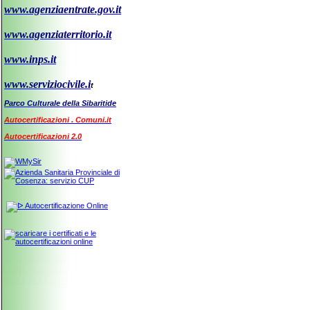
www.agenziaentrate.gov.it
www.agenziaterritorio.it
www.inps.it
www.serviziocivile.i
t
Parco Culturale della Sibaritide
Autocertificazioni . Comuni.it
Autocertificazioni 2.0