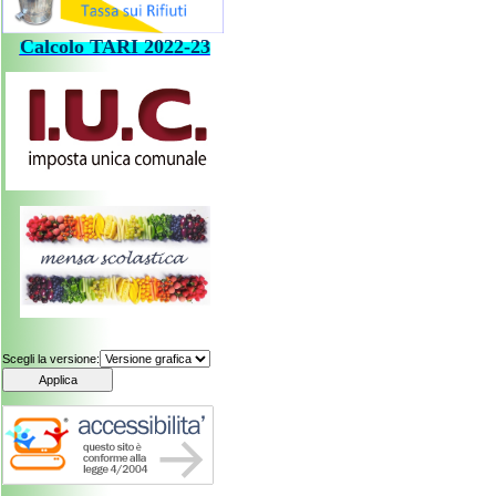
Calcolo
TARI
202
2-23
Scegli la versione: