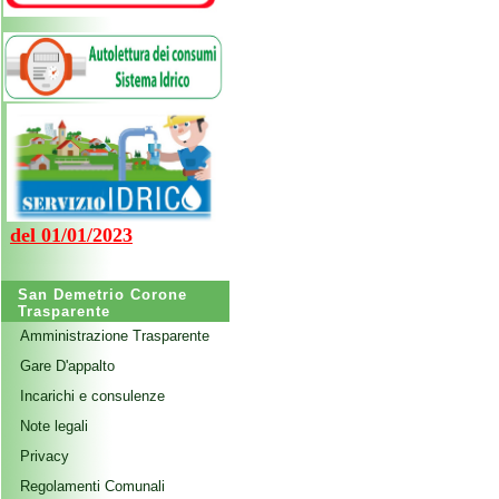
del 01/01/2023
San Demetrio Corone
Trasparente
Amministrazione Trasparente
Gare D'appalto
Incarichi e consulenze
Note legali
Privacy
Regolamenti Comunali