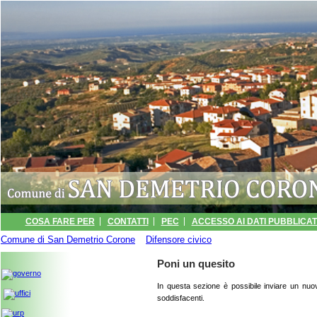
COSA FARE PER
CONTATTI
PEC
ACCESSO AI DATI PUBBLICATI
Comune di San Demetrio Corone
INFORMATIVA
ARCHIVIO EVENTI
»
Difensore civico
» Poni un quesito
PORTALE TRASPARENZA -
Poni un quesito
In questa sezione è possibile inviare un nuov
soddisfacenti.