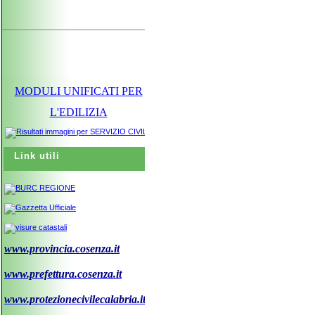
MODULI UNIFICATI PER
L'EDILIZIA
Link utili
www.provincia.cosenza.it
www.prefettura.cosenza.it
www.protezionecivilecalabria.it