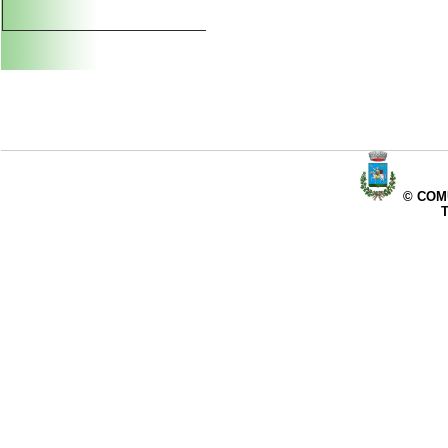
© COMU
T