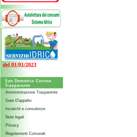
del 01/01/2023
San Demetrio Corone
Trasparente
Amministrazione Trasparente
Gare D'appalto
Incarichi e consulenze
Note legali
Privacy
Regolamenti Comunali