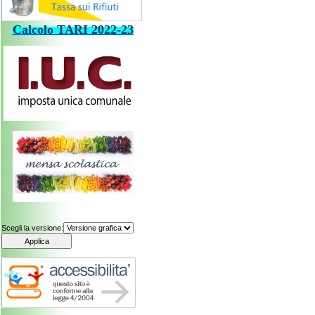
Calcolo
TARI
202
2-23
Scegli la versione: