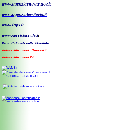
www.agenziaentrate.gov.it
www.agenziaterritorio.it
www.inps.it
www.serviziocivile.i
t
Parco Culturale della Sibaritide
Autocertificazioni . Comuni.it
Autocertificazioni 2.0