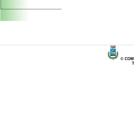
© COMU
T