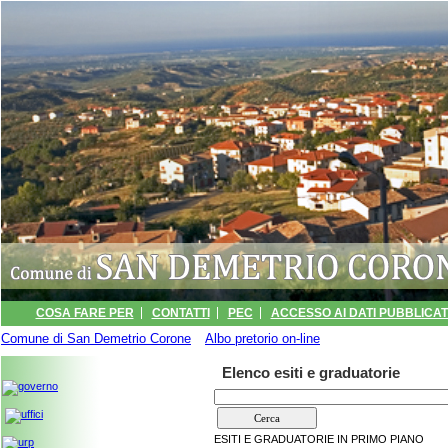
COSA FARE PER
CONTATTI
PEC
ACCESSO AI DATI PUBBLICATI
Comune di San Demetrio Corone
INFORMATIVA
ARCHIVIO EVENTI
»
Albo pretorio on-line
PORTALE TRASPARENZA -
» Esiti e graduatorie
Elenco esiti e graduatorie
ESITI E GRADUATORIE IN PRIMO PIANO