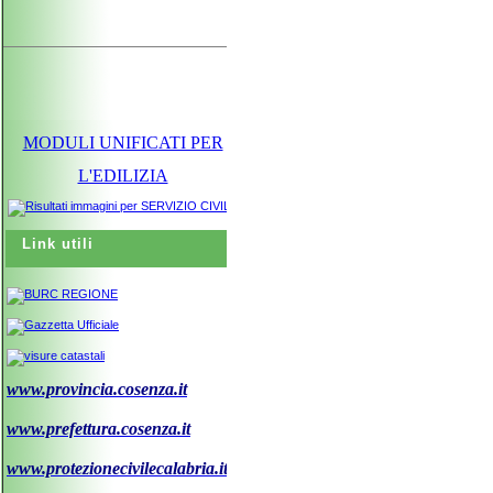
MODULI UNIFICATI PER
L'EDILIZIA
Link utili
www.provincia.cosenza.it
www.prefettura.cosenza.it
www.protezionecivilecalabria.it