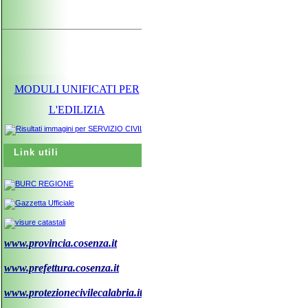
MODULI UNIFICATI PER
L'EDILIZIA
Link utili
www.provincia.cosenza.it
www.prefettura.cosenza.it
www.protezionecivilecalabria.it