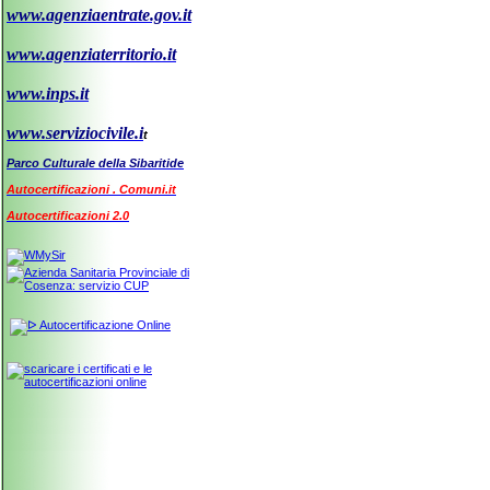
www.agenziaentrate.gov.it
www.agenziaterritorio.it
www.inps.it
www.serviziocivile.i
t
Parco Culturale della Sibaritide
Autocertificazioni . Comuni.it
Autocertificazioni 2.0