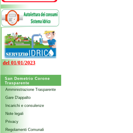
del 01/01/2023
San Demetrio Corone
Trasparente
Amministrazione Trasparente
Gare D'appalto
Incarichi e consulenze
Note legali
Privacy
Regolamenti Comunali