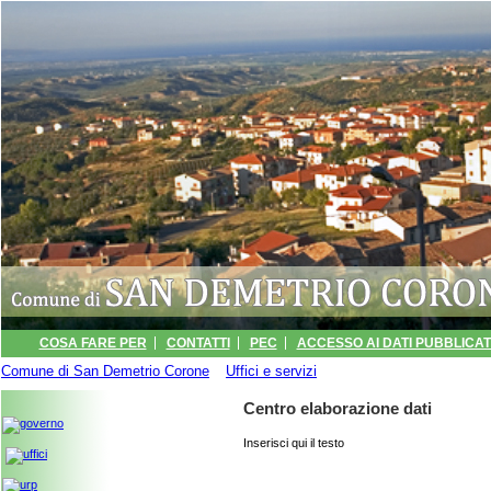
COSA FARE PER
CONTATTI
PEC
ACCESSO AI DATI PUBBLICATI
Comune di San Demetrio Corone
INFORMATIVA
ARCHIVIO EVENTI
»
Uffici e servizi
» Centro elaborazione dati
PORTALE TRASPARENZA -
Centro elaborazione dati
Inserisci qui il testo