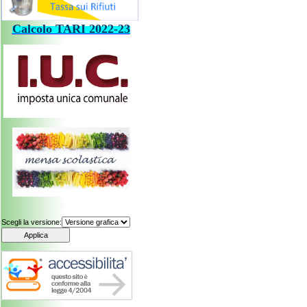
Calcolo
TARI
202
2-23
Scegli la versione: