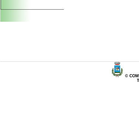
© COMU
T